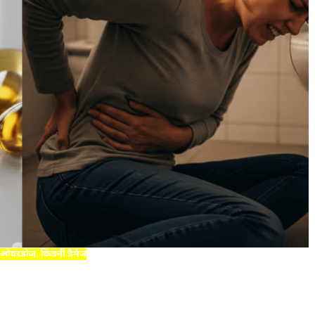
 ओवरडोज, किडनी डैमेज