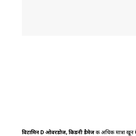
विटामिन D ओवरडोज, किडनी डैमेज
की अधिक मात्रा खून म