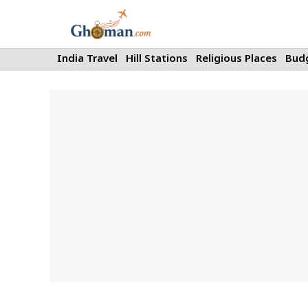
Skip
to
content
India Travel
Hill Stations
Religious Places
Budg
News