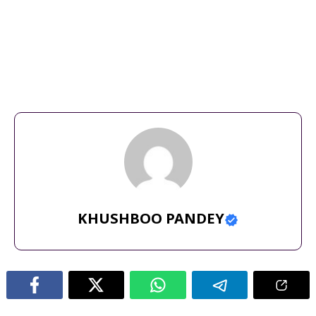
अफजल गुरु धमकी
,
दिल्ली खालिस्तान
,
दिल्ली बम धमकी
,
संसद धमकी
,
स्कूल बम
थ्रेट
KHUSHBOO PANDEY