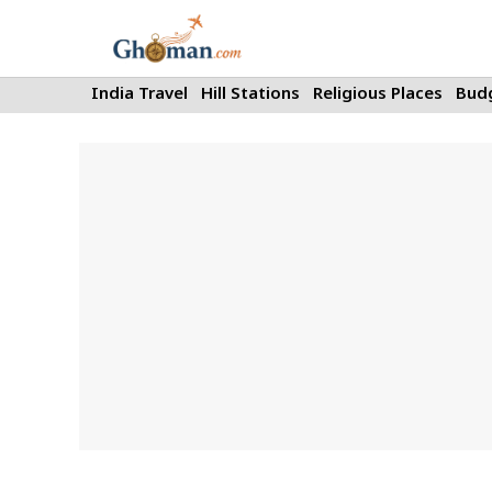
Skip
to
content
India Travel
Hill Stations
Religious Places
Budg
Resorts