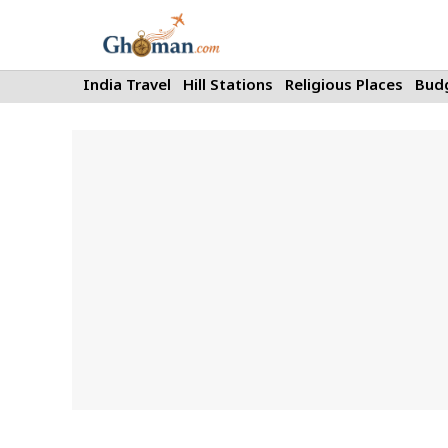
Skip
to
content
India Travel
Hill Stations
Religious Places
Budg
Travel planning