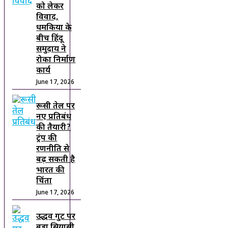
को लेकर
विवाद,
धमकियों के
बीच हिंदू
समुदाय ने
रोका निर्माण
कार्य
June 17, 2026
रूसी तेल पर
नए प्रतिबंध
की तैयारी?
ट्रंप की
रणनीति से
बढ़ सकती है
भारत की
चिंता
June 17, 2026
उद्धव गुट पर
बड़ा सियासी