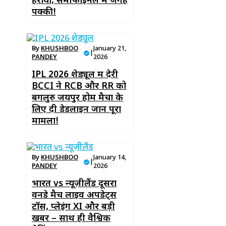
हराया, सेमीफाइनल में जगह
पक्की!
By
KHUSHBOO
January 21,
|
PANDEY
2026
IPL 2026 शेड्यूल में देरी
BCCI ने RCB और RR को
बेंगलुरु जयपुर होम मैचों के
लिए दी डेडलाइन जानें पूरा
मामला!
By
KHUSHBOO
January 14,
|
PANDEY
2026
भारत vs न्यूज़ीलैंड दूसरा
वनडे मैच लाइव अपडेट्स
टॉस, प्लेइंग XI और बड़ी
खबरें – साथ ही वैश्विक