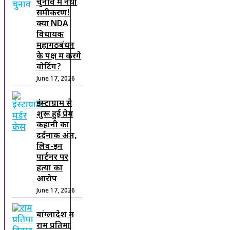
चुनाव में नया
समीकरण!
क्या NDA
विधायक
महागठबंधन
के पक्ष में करेंगे
वोटिंग?
June 17, 2026
इंस्टाग्राम से
शुरू हुई प्रेम
कहानी का
दर्दनाक अंत,
लिव-इन
पार्टनर पर
हत्या का
आरोप
June 17, 2026
बांग्लादेश में
राम प्रतिमा