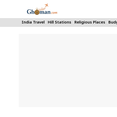
Skip
to
content
India Travel
Hill Stations
Religious Places
Budg
News