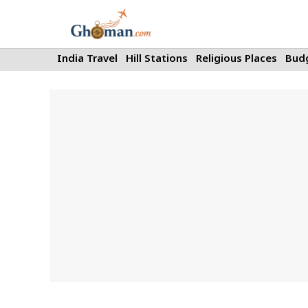
Skip
to
content
India Travel
Hill Stations
Religious Places
Budg
News