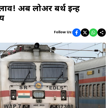
दलाव! अब लोअर बर्थ इन्हें
तय
Follow Us: