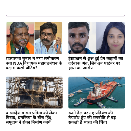
और पढ़ें
राज्यसभा चुनाव में नया समीकरण!
इंस्टाग्राम से शुरू हुई प्रेम कहानी का
क्या NDA विधायक महागठबंधन के
दर्दनाक अंत, लिव-इन पार्टनर पर
पक्ष में करेंगे वोटिंग?
हत्या का आरोप
बांग्लादेश में राम प्रतिमा को लेकर
रूसी तेल पर नए प्रतिबंध की
विवाद, धमकियों के बीच हिंदू
तैयारी? ट्रंप की रणनीति से बढ़
समुदाय ने रोका निर्माण कार्य
सकती है भारत की चिंता