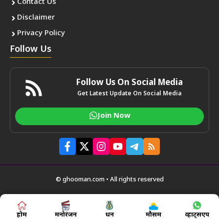
Contact Us
Disclaimer
Privacy Policy
Follow Us
Follow Us On Social Media
Get Latest Update On Social Media
Join Now
© ghooman.com • All rights reserved
होम
मनोरंजन
धन
मौसम
व्हाट्सएप