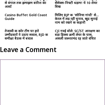
से बंगाल तक झमाझम बारिश का
सेंसेक्स-निफ्टी धड़ाम! ये 10 शेयर
अलर्ट
बिख
Casino Buffet Gold Coast
मिलिए BJP की ‘सोनिया गांधी’ से…
Guide
केरल में लड़ रहीं चुनाव, खुद सुनाई
नाम को रखने की कहानी
तेजस्वी की कोर टीम पर हारे
CJI गवई बोले: SC/ST आरक्षण का
उम्मीदवारों ने उठाए सवाल, RJD की
बड़ा हिस्सा क्रीमी लेयर के पास,
समीक्षा बैठक में बवाल
असली जरूरतमंद रह जाते वंचित
Leave a Comment
Comment