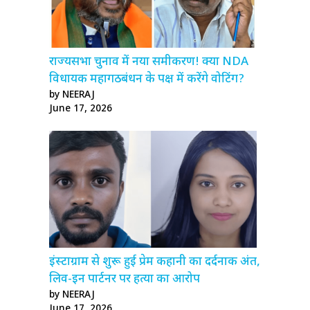
राज्यसभा चुनाव में नया समीकरण! क्या NDA
विधायक महागठबंधन के पक्ष में करेंगे वोटिंग?
by NEERAJ
June 17, 2026
इंस्टाग्राम से शुरू हुई प्रेम कहानी का दर्दनाक अंत,
लिव-इन पार्टनर पर हत्या का आरोप
by NEERAJ
June 17, 2026