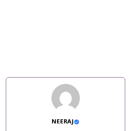
bhimashankar
,
bhimashankar aarti
,
bhimashankar
darshan
,
bhimashankar jyotirling
,
bhimashankar jyotirling
mandir
,
bhimashankar jyotirlinga
,
bhimashankar jyotirlinga
temple
,
bhimashankar jyotirlinga yatra
,
bhimashankar
mandir
,
bhimashankar pune
,
bhimashankar
temple
,
bhimashankar temple full details in
telugu
,
bhimashankar temple guide in telugu
,
bhimashankar
temple pune
,
bhimashankar temple steps
,
bhimashankar
temple video
,
bhimashankar trek
,
history of bhimashankar
temple
NEERAJ