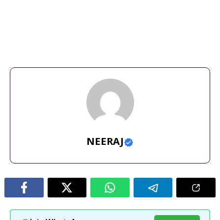
jabalpur
,
bhedaghat jabalpur waterfall
,
bhedaghat ka
seen
,
bhedaghat marble
,
bhedaghat marble rocks
,
bhedaghat
market
,
bhedaghat new
,
bhedaghat tour
,
bhedaghat
videos
,
bhedaghat view
,
bhedaghat vlog
,
bhedaghat
waterfall
,
dhuandhar bhedaghat
,
jabalpur bhedaghat
,
marble
rock at bhedaghat
,
narmada river bhedaghat
,
new bhedaghat
NEERAJ