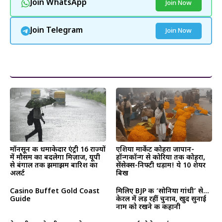
Join WhatsApp
Join Now
Join Telegram
Join Now
और पढ़ें
मॉनसून की धमाकेदार एंट्री 16 राज्यों
एशिया मार्केट कोहरा जापान-
में मौसम का बदलेगा मिज़ाज, यूपी
हॉन्गकॉन्ग से कोरिया तक कोहरा,
से बंगाल तक झमाझम बारिश का
सेंसेक्स-निफ्टी धड़ाम! ये 10 शेयर
अलर्ट
बिख
Casino Buffet Gold Coast
मिलिए BJP की ‘सोनिया गांधी’ से…
Guide
केरल में लड़ रहीं चुनाव, खुद सुनाई
नाम को रखने की कहानी