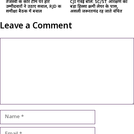
तेजस्वी की कोर टीम पर हारे
CJI गवई बोले: SC/ST आरक्षण का
उम्मीदवारों ने उठाए सवाल, RJD की
बड़ा हिस्सा क्रीमी लेयर के पास,
समीक्षा बैठक में बवाल
असली जरूरतमंद रह जाते वंचित
Leave a Comment
Comment
Name
Email