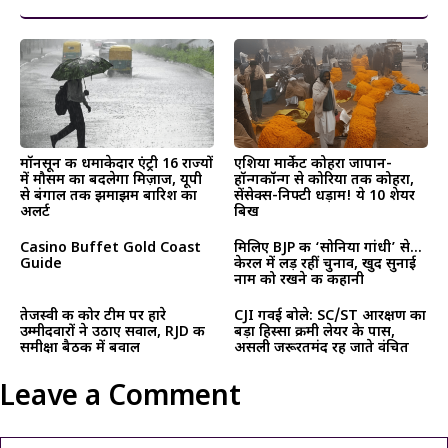
मॉनसून की धमाकेदार एंट्री 16 राज्यों
एशिया मार्केट कोहरा जापान-
में मौसम का बदलेगा मिज़ाज, यूपी
हॉन्गकॉन्ग से कोरिया तक कोहरा,
से बंगाल तक झमाझम बारिश का
सेंसेक्स-निफ्टी धड़ाम! ये 10 शेयर
अलर्ट
बिख
Casino Buffet Gold Coast
मिलिए BJP की ‘सोनिया गांधी’ से…
Guide
केरल में लड़ रहीं चुनाव, खुद सुनाई
नाम को रखने की कहानी
तेजस्वी की कोर टीम पर हारे
CJI गवई बोले: SC/ST आरक्षण का
उम्मीदवारों ने उठाए सवाल, RJD की
बड़ा हिस्सा क्रीमी लेयर के पास,
समीक्षा बैठक में बवाल
असली जरूरतमंद रह जाते वंचित
Leave a Comment