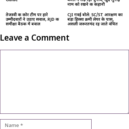
Guide
केरल में लड़ रहीं चुनाव, खुद सुनाई
नाम को रखने की कहानी
तेजस्वी की कोर टीम पर हारे
CJI गवई बोले: SC/ST आरक्षण का
उम्मीदवारों ने उठाए सवाल, RJD की
बड़ा हिस्सा क्रीमी लेयर के पास,
समीक्षा बैठक में बवाल
असली जरूरतमंद रह जाते वंचित
Leave a Comment
Comment
Name