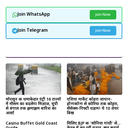
Join WhatsApp
Join Now
Join Telegram
Join Now
और पढ़ें
मॉनसून की धमाकेदार एंट्री 16 राज्यों
एशिया मार्केट कोहरा जापान-
में मौसम का बदलेगा मिज़ाज, यूपी
हॉन्गकॉन्ग से कोरिया तक कोहरा,
से बंगाल तक झमाझम बारिश का
सेंसेक्स-निफ्टी धड़ाम! ये 10 शेयर
अलर्ट
बिख
Casino Buffet Gold Coast
मिलिए BJP की ‘सोनिया गांधी’ से…