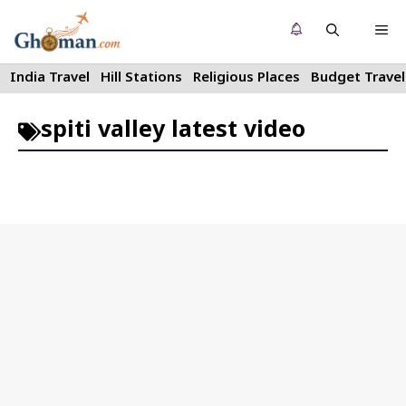
Skip
Me
to
content
India Travel
Hill Stations
Religious Places
Budget Travel
spiti valley latest video