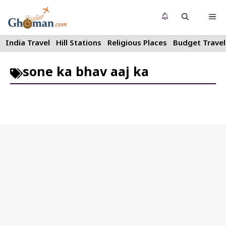
Skip
Me
to
content
India Travel
Hill Stations
Religious Places
Budget Travel
sone ka bhav aaj ka