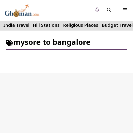
Skip
Me
to
content
India Travel
Hill Stations
Religious Places
Budget Travel
mysore to bangalore