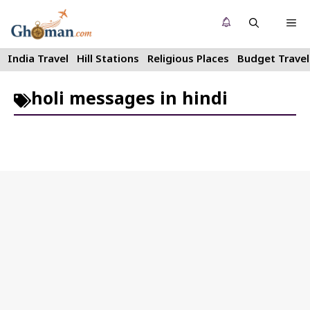
Skip
Me
to
content
India Travel
Hill Stations
Religious Places
Budget Travel
holi messages in hindi