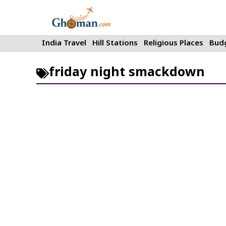
Skip
to
content
India Travel
Hill Stations
Religious Places
Budg
friday night smackdown