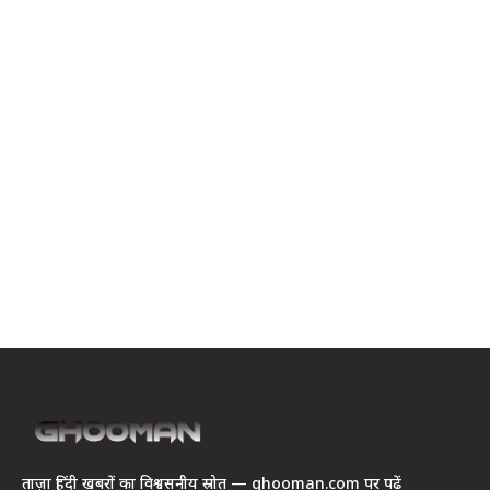
ताज़ा हिंदी खबरों का विश्वसनीय स्रोत — ghooman.com पर पढ़ें