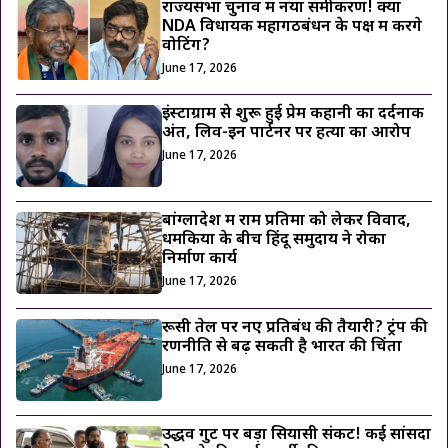
राज्यसभा चुनाव में नया समीकरण! क्या
NDA विधायक महागठबंधन के पक्ष में करेंगे
वोटिंग?
June 17, 2026
इंस्टाग्राम से शुरू हुई प्रेम कहानी का दर्दनाक
अंत, लिव-इन पार्टनर पर हत्या का आरोप
June 17, 2026
बांग्लादेश में राम प्रतिमा को लेकर विवाद,
धमकियों के बीच हिंदू समुदाय ने रोका
निर्माण कार्य
June 17, 2026
रूसी तेल पर नए प्रतिबंध की तैयारी? ट्रंप की
रणनीति से बढ़ सकती है भारत की चिंता
June 17, 2026
उद्धव गुट पर बड़ा सियासी संकट! कई सांसदों