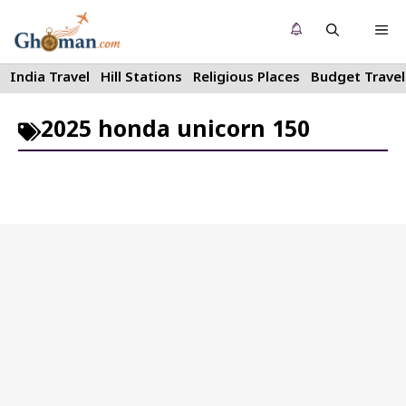
Skip
Me
to
content
India Travel
Hill Stations
Religious Places
Budget Travel
2025 honda unicorn 150