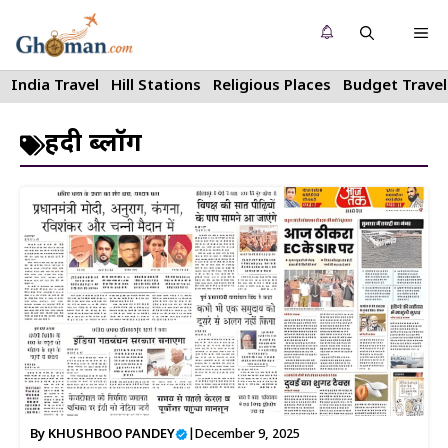
Skip
Me
to
content
India Travel
Hill Stations
Religious Places
Budget Travel
हिंदी ब्लॉग
By
KHUSHBOO PANDEY
|
December 9, 2025