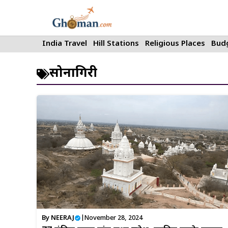
Skip
to
content
India Travel
Hill Stations
Religious Places
Budg
सोनागिरी
By
NEERAJ
|
November 28, 2024