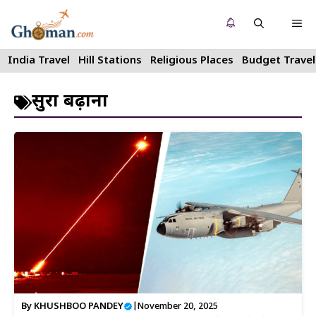
Skip
Me
to
content
India Travel
Hill Stations
Religious Places
Budget Travel
सुरक्षा बढ़ाना
By
KHUSHBOO PANDEY
|
November 20, 2025