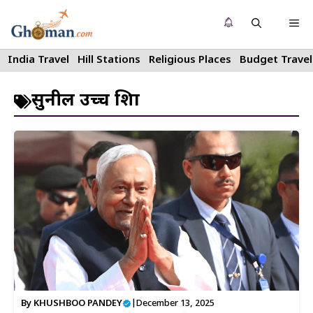
Skip
Me
to
content
India Travel
Hill Stations
Religious Places
Budget Travel
सुनील उच्च शिक्षा
By
KHUSHBOO PANDEY
|
December 13, 2025