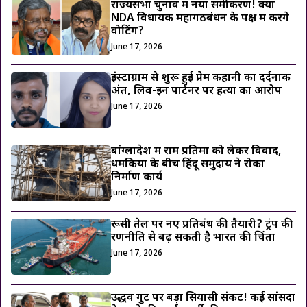
राज्यसभा चुनाव में नया समीकरण! क्या
NDA विधायक महागठबंधन के पक्ष में करेंगे
वोटिंग?
June 17, 2026
इंस्टाग्राम से शुरू हुई प्रेम कहानी का दर्दनाक
अंत, लिव-इन पार्टनर पर हत्या का आरोप
June 17, 2026
बांग्लादेश में राम प्रतिमा को लेकर विवाद,
धमकियों के बीच हिंदू समुदाय ने रोका
निर्माण कार्य
June 17, 2026
रूसी तेल पर नए प्रतिबंध की तैयारी? ट्रंप की
रणनीति से बढ़ सकती है भारत की चिंता
June 17, 2026
उद्धव गुट पर बड़ा सियासी संकट! कई सांसदों