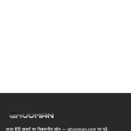
ताज़ा हिंदी खबरों का विश्वसनीय स्रोत — ghooman.com पर पढ़ें