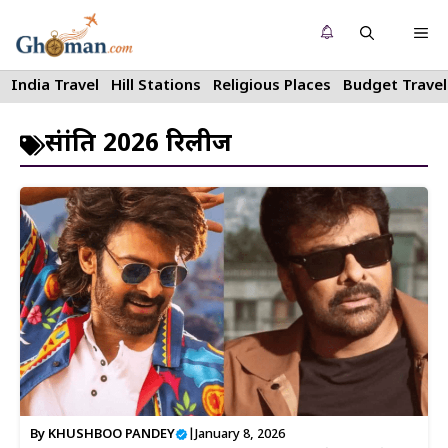
Skip
Me
to
content
India Travel
Hill Stations
Religious Places
Budget Travel
संक्रांति 2026 रिलीज
By
KHUSHBOO PANDEY
|
January 8, 2026