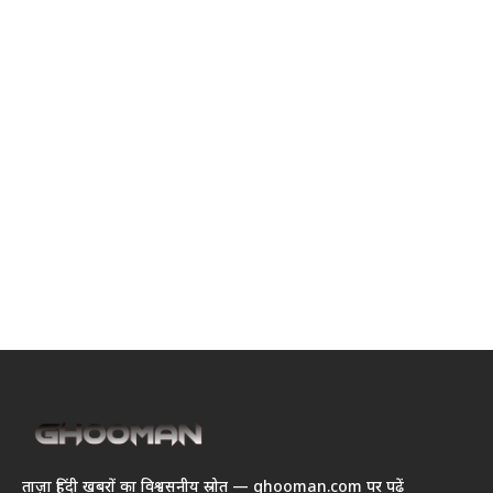
ताज़ा हिंदी खबरों का विश्वसनीय स्रोत — ghooman.com पर पढ़ें