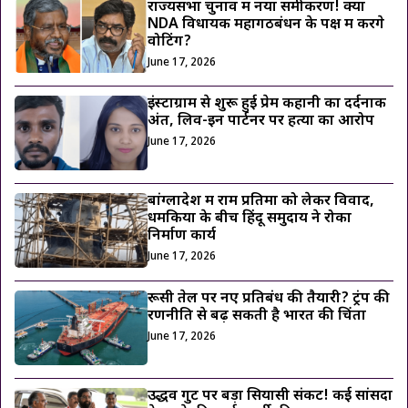
राज्यसभा चुनाव में नया समीकरण! क्या
NDA विधायक महागठबंधन के पक्ष में करेंगे
वोटिंग?
June 17, 2026
इंस्टाग्राम से शुरू हुई प्रेम कहानी का दर्दनाक
अंत, लिव-इन पार्टनर पर हत्या का आरोप
June 17, 2026
बांग्लादेश में राम प्रतिमा को लेकर विवाद,
धमकियों के बीच हिंदू समुदाय ने रोका
निर्माण कार्य
June 17, 2026
रूसी तेल पर नए प्रतिबंध की तैयारी? ट्रंप की
रणनीति से बढ़ सकती है भारत की चिंता
June 17, 2026
उद्धव गुट पर बड़ा सियासी संकट! कई सांसदों