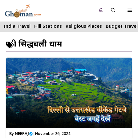
Skip
Me
to
content
India Travel
Hill Stations
Religious Places
Budget Travel
श्री सिद्धबली धाम
By
NEERAJ
|
November 26, 2024