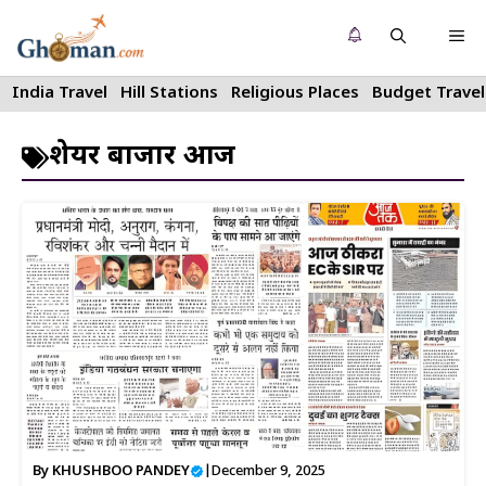
Skip
Me
to
content
India Travel
Hill Stations
Religious Places
Budget Travel
शेयर बाजार आज
By
KHUSHBOO PANDEY
|
December 9, 2025