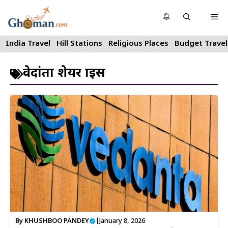
Skip
Me
to
content
India Travel
Hill Stations
Religious Places
Budget Travel
वेदांता शेयर प्राइस
By
KHUSHBOO PANDEY
|
January 8, 2026