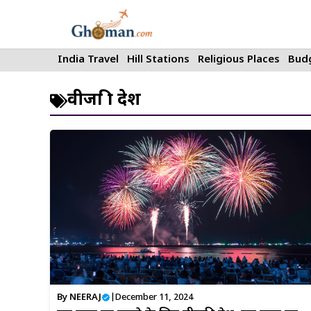
Skip
to
content
India Travel
Hill Stations
Religious Places
Budg
वीजा फ्री देश
By
NEERAJ
|
December 11, 2024