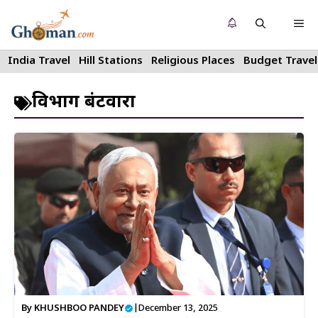
Skip
Me
to
content
India Travel
Hill Stations
Religious Places
Budget Travel
विभाग बंटवारा
By
KHUSHBOO PANDEY
|
December 13, 2025