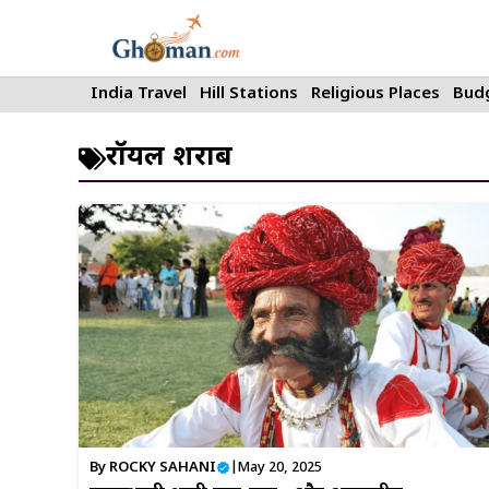
Skip
to
content
India Travel
Hill Stations
Religious Places
Budg
रॉयल शराब
By
ROCKY SAHANI
|
May 20, 2025