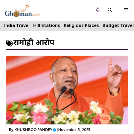
Skip
Me
to
content
India Travel
Hill Stations
Religious Places
Budget Travel
रामद्रोही आरोप
By
KHUSHBOO PANDEY
|
November 5, 2025