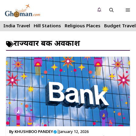
Skip
Me
to
content
India Travel
Hill Stations
Religious Places
Budget Travel
राज्यवार बैंक अवकाश
By
KHUSHBOO PANDEY
|
January 12, 2026