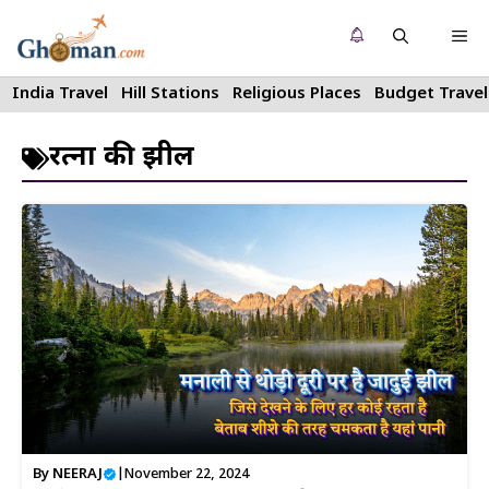
Skip
Me
to
content
India Travel
Hill Stations
Religious Places
Budget Travel
रत्नों की झील
By
NEERAJ
|
November 22, 2024