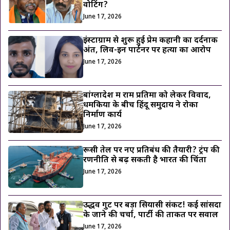
वोटिंग?
June 17, 2026
इंस्टाग्राम से शुरू हुई प्रेम कहानी का दर्दनाक
अंत, लिव-इन पार्टनर पर हत्या का आरोप
June 17, 2026
बांग्लादेश में राम प्रतिमा को लेकर विवाद,
धमकियों के बीच हिंदू समुदाय ने रोका
निर्माण कार्य
June 17, 2026
रूसी तेल पर नए प्रतिबंध की तैयारी? ट्रंप की
रणनीति से बढ़ सकती है भारत की चिंता
June 17, 2026
उद्धव गुट पर बड़ा सियासी संकट! कई सांसदों
के जाने की चर्चा, पार्टी की ताकत पर सवाल
June 17, 2026