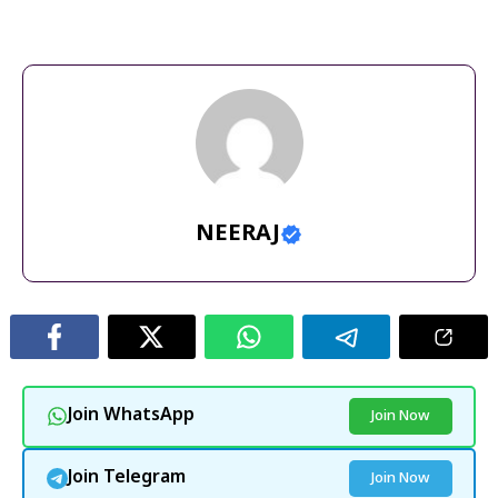
Gladiator
,
midsize pickup truck
,
off road truck
,
used Jeep
Gladiator
NEERAJ
Join WhatsApp
Join Now
Join Telegram
Join Now