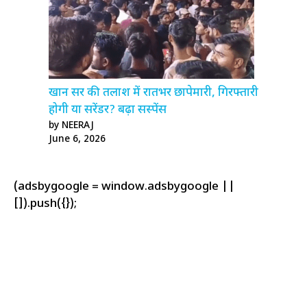
खान सर की तलाश में रातभर छापेमारी, गिरफ्तारी
होगी या सरेंडर? बढ़ा सस्पेंस
by NEERAJ
June 6, 2026
(adsbygoogle = window.adsbygoogle ||
[]).push({});
2024 Jeep Gladiator
,
buy Jeep Gladiator
,
certified pre owned
Gladiator
,
cheap Jeep Gladiator
,
Gladiator deals
,
Gladiator
Mojave
,
Gladiator Rubicon
,
Gladiator Sport S
,
Jeep Gladiator
4x4
,
Jeep Gladiator for sale
,
Jeep Gladiator inventory
,
Jeep
Gladiator near me
,
Jeep Gladiator offers
,
Jeep Gladiator
pricing
,
Jeep Gladiator review
,
Jeep pickup truck
,
lifted Jeep